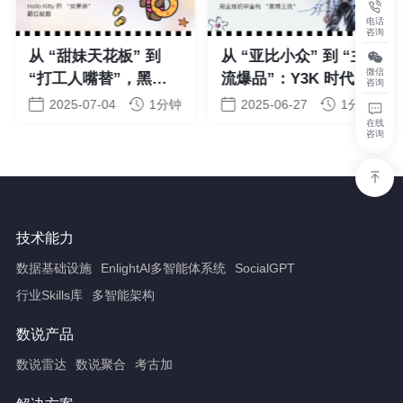
电话
咨询
从 “甜妹天花板” 到
从 “亚比小众” 到 “主
微信
“打工人嘴替”，黑皮
流爆品”：Y3K 时代品
咨询
Kitty 翻红折射出的消
牌如何让消费者成为
2025-07-04
1分钟
2025-06-27
1分钟
费趋势转向
“赛博美学共创者”？
在线
咨询
技术能力
数据基础设施
EnlightAl多智能体系统
SocialGPT
行业Skills库
多智能架构
数说产品
数说雷达
数说聚合
考古加