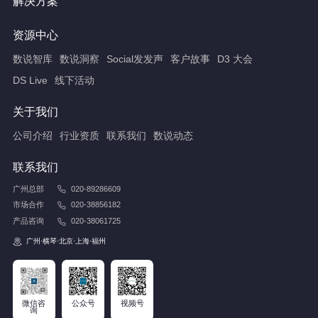
解决方案
资源中心
数说智库
数说洞察
Social发发声
客户故事
D3 大会
DS Live
线下活动
关于我们
公司介绍
行业资质
联系我们
数说动态
联系我们
广州总部
020-89286609
市场合作
020-38856182
产品咨询
020-38061725
广州·横琴·北京·上海·福州
微信咨
公众号
视频号
询