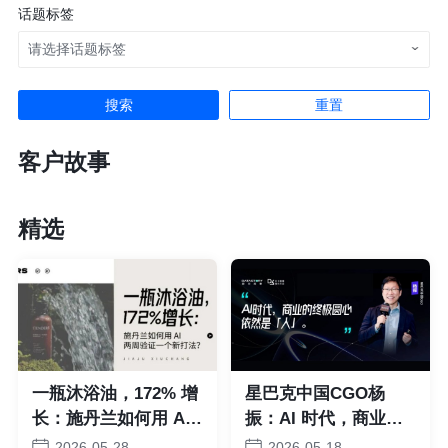
话题标签
请选择话题标签
重置
客户故事
精选
一瓶沐浴油，172% 增
星巴克中国CGO杨
长：施丹兰如何用 AI
振：AI 时代，商业底
两周验证一个新打法？
色依然是“人”
2026-05-28
2026-05-18