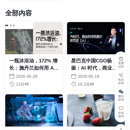
全部内容
一瓶沐浴油，172% 增
星巴克中国CGO杨
免费
试用
长：施丹兰如何用 AI
振：AI 时代，商业底
两周验证一个新打法？
色依然是“人”
2026-05-28
2026-05-18
电话
咨询
13分钟
10.2分钟
微信
咨询
在线
咨询