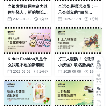
当银发网红用生命力迷
全运会最强运动员：一
住年轻人，新的增长点
只会倒立的“白切
在哪里?
鸡”？
2026-01-05
1分钟
2025-11-19
1分钟
Kidult Fashion又是什
打工人破防！《浪浪山
么我追不起的新潮流
小妖怪》联名贩卖的是
免费
试用
吗？
“想逃浪浪山” 的情绪
2025-08-08
1分钟
2025-08-08
1分钟
电话
咨询
微信
咨询
在线