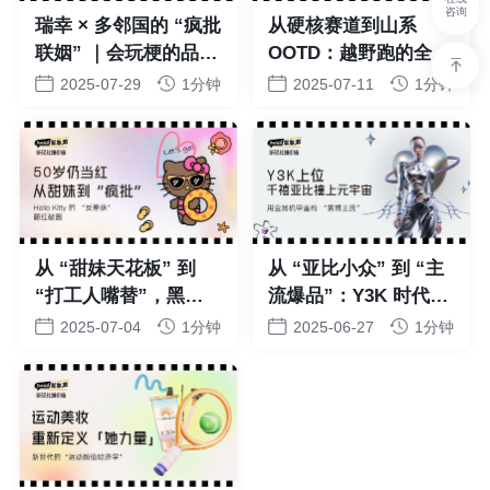
咨询
瑞幸 × 多邻国的 “疯批
从硬核赛道到山系
联姻” ｜会玩梗的品牌
OOTD：越野跑的全民
才是 Z 世代的 “情绪搭
化，让年轻人在山里
2025-07-29
1分钟
2025-07-11
1分钟
子”，这婚我随爆了！
“晒” 出另一个自己
从 “甜妹天花板” 到
从 “亚比小众” 到 “主
“打工人嘴替”，黑皮
流爆品”：Y3K 时代品
Kitty 翻红折射出的消
牌如何让消费者成为
2025-07-04
1分钟
2025-06-27
1分钟
费趋势转向
“赛博美学共创者”？