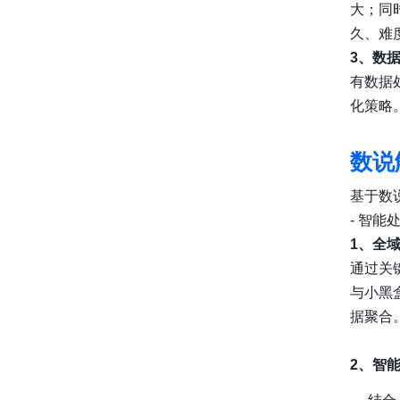
大；同
久、难
3、数
有数据
化策略
数说
基于数
- 智能
1、全
通过关
与小黑盒
据聚合
2、智