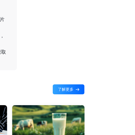
片
。
，
获取
了解更多