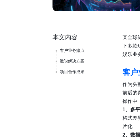
本文内容
某全球
下多款
客户业务痛点
娱乐业
数说解决方案
客户
项目合作成果
作为头
前后的
操作中
1、多
格式差
片化；
2、数