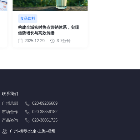
食品饮料
汽车
构建全域实时热点营销体系，实现
新势力汽车破局小红书
借势增长与高效传播
点，实现线索与转化双
2025-12-29
3.7分钟
2025-12-29
5
联系我们
广州总部
020-89286609
市场合作
020-38856182
产品咨询
020-38061725
广州·横琴·北京·上海·福州