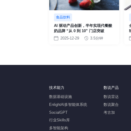
的KOL营销体系，实现
食品饮料
准触达与效能提升
AI 驱动产品创新，半年实现代餐酸
-29
6分钟
奶品牌 “从 0 到 10” 门店突破
2025-12-29
3.5分钟
技术能力
数说产品
数据基础设施
数说雷达
EnlightAl多智能体系统
数说聚合
SocialGPT
考古加
行业Skills库
多智能架构