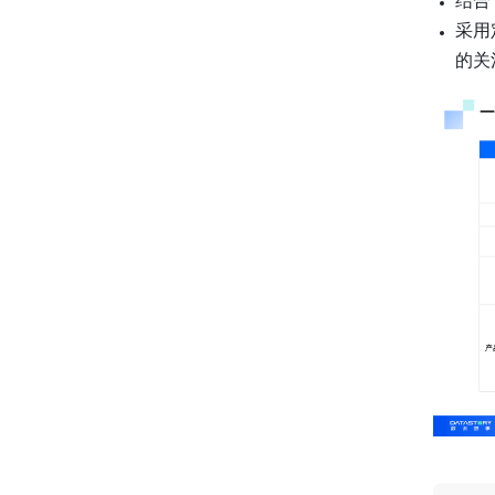
结合
采用
的关