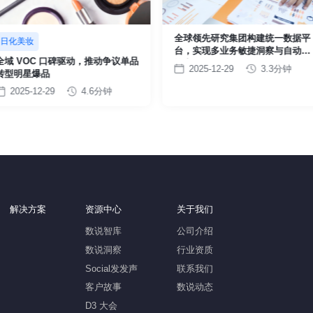
全球领先研究集团构建统一数据平
日化美妆
台，实现多业务敏捷洞察与自动化
全域 VOC 口碑驱动，推动争议单品
输出
2025-12-29
3.3分钟
转型明星爆品
2025-12-29
4.6分钟
解决方案
资源中心
关于我们
数说智库
公司介绍
数说洞察
行业资质
Social发发声
联系我们
客户故事
数说动态
D3 大会