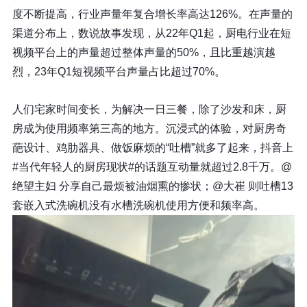
度不断提高，
行业声量年复合增长率高达126%。
在声量的
渠道分布上，数说故事发现，从22年Q1起，厨电行业在短
视频平台上的声量超过整体声量的50%，且比重越演越
烈，
23年Q1短视频平台声量占比超过70%。
人们宅家时间变长，为解决一日三餐，除了沙发和床，厨
房成为使用频率第三高的地方。沉浸式的体验，对厨房奇
葩设计、鸡肋器具、做饭麻烦的“吐槽”就多了起来，抖音上
#当代年轻人的厨房现状#的话题互动量就超过2.8千万。@
绝望主妇 分享自己最烦被油烟熏的惨状；@大崔 则吐槽13
套嵌入式洗碗机没有水槽洗碗机使用方便和频率高。