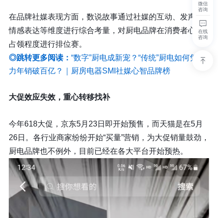
微信
咨询
在品牌社媒表现方面，数说故事通过社媒的互动、发声、
情感表达等维度进行综合考量，对厨电品牌在消费者心智
在线
咨询
占领程度进行排位赛。
◎跳转更多阅读：
“数字”厨电成新宠？“传统”厨电如何凭实
力年销破百亿？｜厨房电器SMI社媒心智品牌榜
大促效应失效，重心转移找补
今年618大促，京东5月23日即开始预售，而天猫是在5月
26日。各行业商家纷纷开始“买量”营销，为大促销量鼓劲，
厨电品牌也不例外，目前已经在各大平台开始预热。