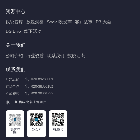
资源中心
数说智库
数说洞察
Social发发声
客户故事
D3 大会
DS Live
线下活动
关于我们
公司介绍
行业资质
联系我们
数说动态
联系我们
广州总部
020-89286609
市场合作
020-38856182
产品咨询
020-38061725
广州·横琴·北京·上海·福州
微信咨
公众号
视频号
询