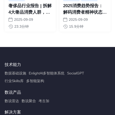
奢侈品行业报告 | 拆解
2025消费趋势报告：
4大奢品消费人群，读
解码消费者精神状态及
懂品牌高心智玩法
消费变化
2025-09-09
2025-09-09
23.3分钟
15.9分钟
技术能力
数据基础设施
EnlightAl多智能体系统
SocialGPT
行业Skills库
多智能架构
数说产品
数说雷达
数说聚合
考古加
解决方案