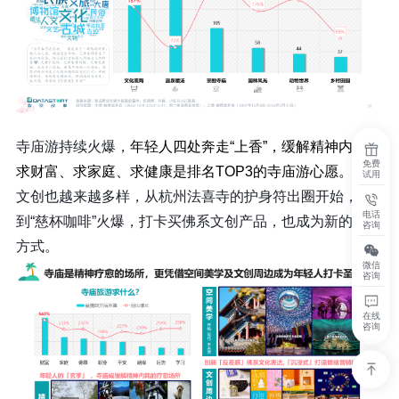
寺庙游持续火爆，
年轻人四处奔走“上香”，缓解精神内耗，
免费
求财富、求家庭、求健康是排名TOP3的寺庙游心愿。
寺庙
试用
文创也越来越多样，从杭州法喜寺的护身符出圈开始，
电话
到“慈杯咖啡”火爆，打卡买佛系文创产品，也成为新的旅游
咨询
方式。
微信
咨询
在线
咨询