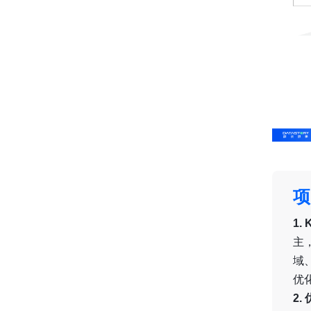
项
1
主
域
优
2