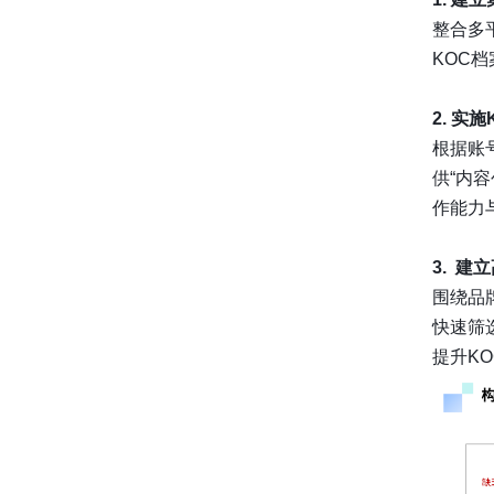
整合多
KOC
2. 实
根据账
供“内容
作能力
3. 
围绕品
快速筛
提升K