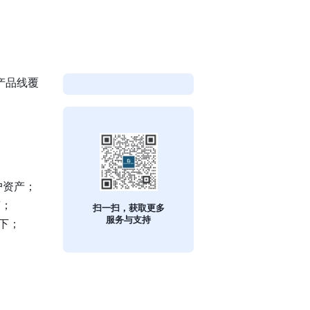
产品线覆
户资产；
声；
扫一扫，获取更多
服务与支持
下；