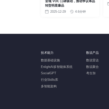
品创新，半年实现代餐酸
全域 VOC 口碑驱动，推动争议单品
0 到 10” 门店突破
转型明星爆品
-29
3.5分钟
2025-12-29
4.6分钟
技术能力
数说产品
数据基础设施
数说雷达
EnlightAl多智能体系统
数说聚合
SocialGPT
考古加
行业Skills库
多智能架构