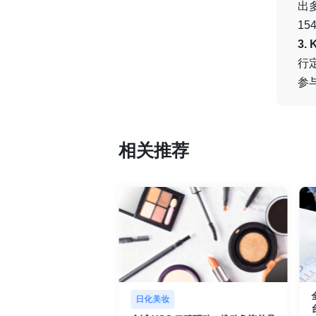
出
1
3
行
参
相关推荐
日化美妆