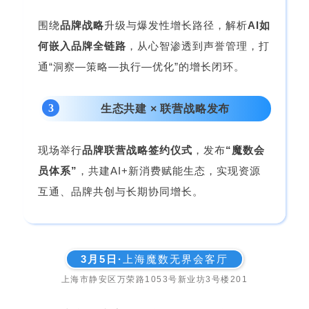
围绕
品牌战略
升级与爆发性增长路径，解析
AI如
何嵌入品牌全链路
，从心智渗透到声誉管理，打
通“洞察—策略—执行—优化”的增长闭环。
3
生态共建 × 联营战略发布
现场举行
品牌联营战略签约仪式
，发布
“魔数会
员体系”
，共建AI+新消费赋能生态，实现资源
互通、品牌共创与长期协同增长。
3月5日·
上海魔数无界会客厅
上海市静安区万荣路1053号新业坊3号楼201