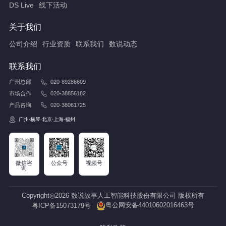
DS Live
线下活动
关于我们
公司介绍
行业资质
联系我们
数说动态
联系我们
广州总部
020-89286609
市场合作
020-38856182
产品咨询
020-38061725
广州·横琴·北京·上海·福州
微信咨
公众号
视频号
询
Copyright◎2026 数说故事人工智能科技股份有限公司 版权所有
粤公网安备44010602016463号
粤ICP备15073179号