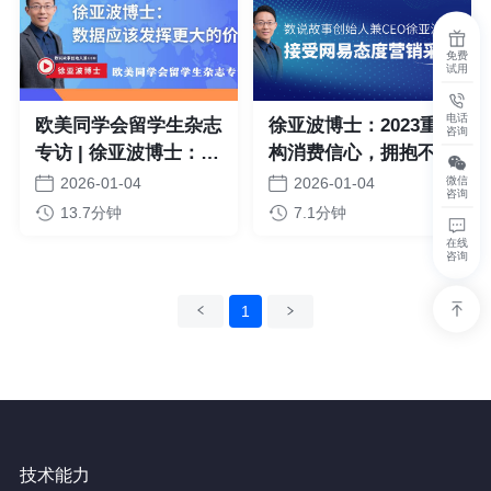
免费
试用
电话
欧美同学会留学生杂志
徐亚波博士：2023重
咨询
专访 | 徐亚波博士：数
构消费信心，拥抱不确
据应该发挥更大的价值
定性
微信
2026-01-04
2026-01-04
咨询
13.7分钟
7.1分钟
在线
咨询
上一页
1
下一页
技术能力