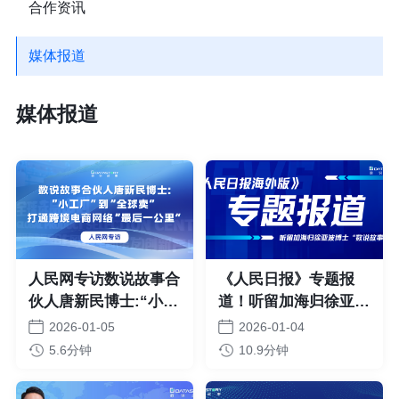
合作资讯
媒体报道
媒体报道
人民网专访数说故事合
《人民日报》专题报
伙人唐新民博士:“小工
道！听留加海归徐亚波
厂”到“全球卖” 打通跨
博士“数说故事”
2026-01-05
2026-01-04
境电商网络“最后一公
5.6分钟
10.9分钟
里”