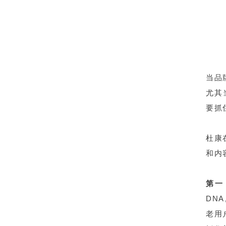
当品
尤其
要抓
杜康
和内
第一
DN
老用