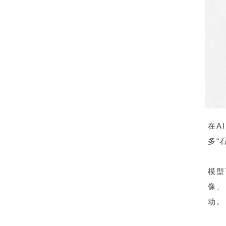
在A
多“
模型
像、
动。