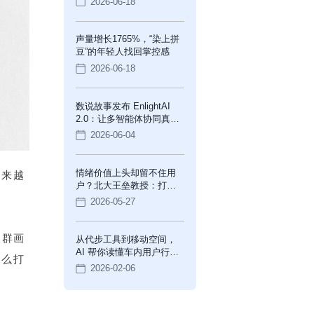
2026-06-18
声量增长1765%，“染上拼
豆”的年轻人找回掌控感
2026-06-18
数说故事发布 EnlightAI
2.0：让多智能体协同真正
进入企业经营现场
2026-06-04
情绪价值上头却留不住用
越来越
户？北大王垒教授：打
造“情感银行”
2026-05-27
人群画
从代步工具到移动空间，
AI 帮你读懂车内用户行为
什么打
的下一步
2026-02-06