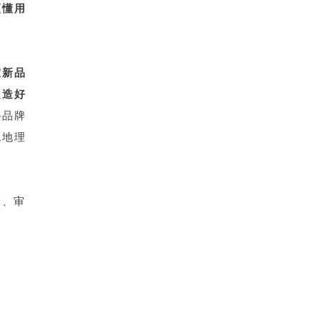
更懂用
室新品
起造好
—品牌
统地理
绪、审