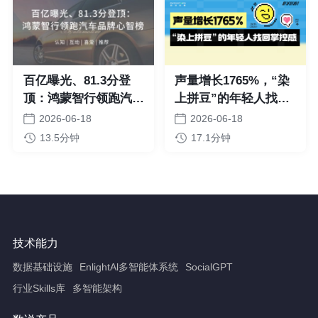
百亿曝光、81.3分登
声量增长1765%，“染
顶：鸿蒙智行领跑汽车
上拼豆”的年轻人找回
品牌心智榜
掌控感
2026-06-18
2026-06-18
13.5分钟
17.1分钟
技术能力
数据基础设施
EnlightAl多智能体系统
SocialGPT
行业Skills库
多智能架构