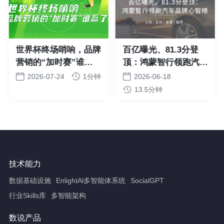
世界杯终场哨响，品牌
百亿曝光、81.3分登
营销的“加时赛”谁赢
顶：鸿蒙智行领跑汽车
了？
品牌心智榜
2026-07-24
1分钟
2026-06-18
13.5分钟
技术能力
数据基础设施
EnlightAl多智能体系统
SocialGPT
行业Skills库
多智能架构
数说产品