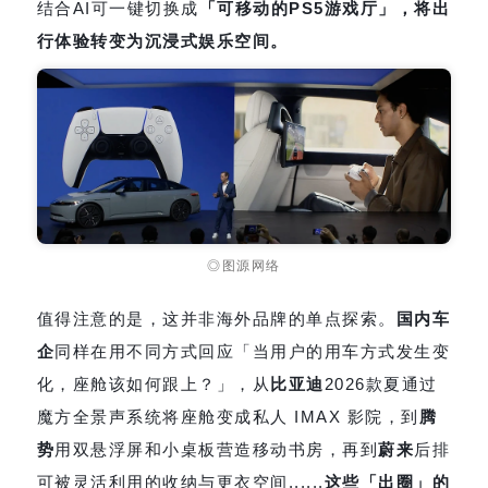
结合AI可一键切换成
「可移动的PS5游戏厅」，将出
行体验转变为沉浸式娱乐空间。
◎图源网络
值得注意的是，这并非海外品牌的单点探索。
国内车
企
同样在用不同方式回应「当用户的用车方式发生变
化，座舱该如何跟上？」，从
比亚迪
2026款夏通过
魔方全景声系统将座舱变成私人 IMAX 影院，到
腾
势
用双悬浮屏和小桌板营造移动书房，再到
蔚来
后排
可被灵活利用的收纳与更衣空间......
这些「出圈」的