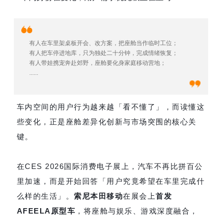
有人在车里架桌板开会、改方案，把座舱当作临时工位；
有人把车停进地库，只为独处二十分钟，完成情绪恢复；
有人带娃携宠奔赴郊野，座舱要化身家庭移动营地；
......
车内空间的用户行为越来越「看不懂了」，而读懂这
些变化，正是座舱差异化创新与市场突围的核心关
键。
在CES 2026国际消费电子展上，汽车不再比拼百公
里加速，而是开始回答「用户究竟希望在车里完成什
么样的生活」。
索尼本田
移动
在展会上
首发
AFEELA原型车
，将座舱与娱乐、游戏深度融合，