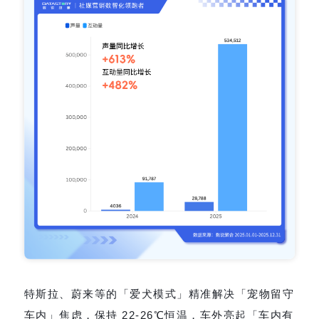
特斯拉、蔚来等的「爱犬模式」精准解决「宠物留守
车内」焦虑，保持 22-26℃恒温，车外亮起「车内有