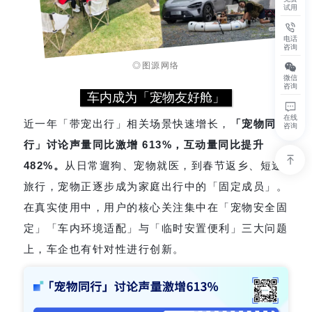
试用
电话
咨询
◎图源网络
微信
咨询
车内成为「宠物友好舱」
在线
近一年「带宠出行」相关场景快速增长，
「宠物同
咨询
行」讨论声量同比激增 613%，互动量同比提升
482%。
从日常遛狗、宠物就医，到春节返乡、短途
旅行，宠物正逐步成为家庭出行中的「固定成员」。
在真实使用中，用户的核心关注集中在「宠物安全固
定」「车内环境适配」与「临时安置便利」三大问题
上，车企也有针对性进行创新。