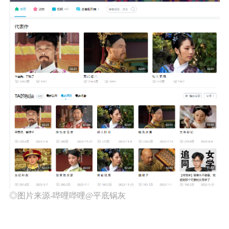
◎图片来源-哔哩哔哩@平底锅灰