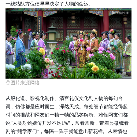
一线站队方位便早早决定了人物的命运。
◎图片来源网络
从服化道、影视化制作、清宫礼仪文化到人物的每句台
词，仿佛都是应时而生，浑然天成。每处细节都能经得起
时间的推敲和网友们一帧一帧的品鉴解析。难怪网友们都
说“人类对甄嬛传开发不足1%”，常看常新，带着显微镜看
剧的“甄学家们”，每隔一阵子就能盘出新花样。从表情包