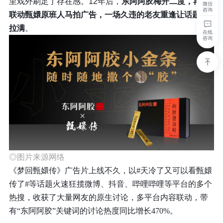
里戏外刷足了存在感。12年后，
东阿阿胶梅开二度，再次
微信
咨询
联动甄嬛原班人马拍广告，一场久违的老友重逢让话题度
拉满
。
在线
咨询
◎图片来源网络
《梦回甄嬛传》广告片上线不久，以#天冷了又可以看甄嬛
传了#等话题火速狂揽微博、抖音、哔哩哔哩等平台的多个
热搜，收获了大量网友的原生讨论，多平台内容联动，
带
有“东阿阿胶”关键词的讨论热度同比增长470%。