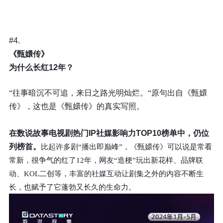
#4.
《甄嬛传》
为什么长红12年？
“往事暗沉不可追，来日之路光明灿烂。“原句出自《甄嬛
传》，这也是《甄嬛传》的真实写照。
在数说故事电视剧热门IP社媒影响力TOP10榜单中，仍位
列榜首。
比起许多剧“播出即巅峰”，《甄嬛传》可以说是常看
常新，很争气的红了12年，网友“造梗”玩出新花样、品牌联
动、KOL二创等，丰富的社媒互动让剧集之外的内容不断生
长，也赋予了它蓬勃又长久的生命力。