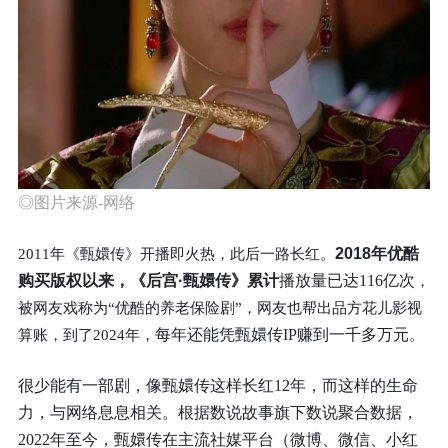
◎图片来源-网络
2018年优酷
2011年《甄嬛传》开播即火热，此后一路长红。
购买版权以来
，
《后宫·甄嬛传》
累计
播放量已达116亿次
，
被网友戏称为“优酷的养老保险剧”，网友也帮出品方花儿影视
每年还能凭甄嬛传IP赚到一千多万元
算账，到了2024年，
。
很少能有一部剧，像甄嬛传这样长红12年，而这样的生命
力，与网络息息相关。根据数说故事旗下数说聚合数据，
2022年至今
，甄嬛传在主流社媒平台（微博、微信、小红