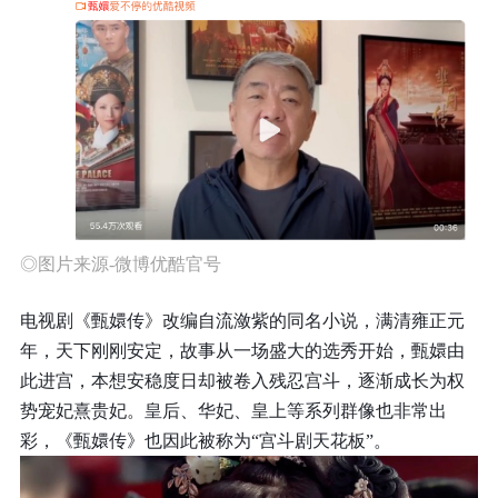
◎图片来源-微博优酷官号
电视剧《甄嬛传》改编自流潋紫的同名小说，满清雍正元
年，天下刚刚安定，故事从一场盛大的选秀开始，甄嬛由
此进宫，本想安稳度日却被卷入残忍宫斗，逐渐成长为权
势宠妃熹贵妃。皇后、华妃、皇上等系列群像也非常出
彩，《甄嬛传》也因此被称为“宫斗剧天花板”。