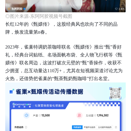
◎图片来源-东阿阿胶视频号截图
长红12年的《甄嬛传》，
这股经典风也吹向了不同的品
牌，焕发流量第n春。
2023年，
雀巢特调奶茶咖啡
联名《甄嬛传》
推出“甄”香好
礼
，经典台词贴纸、名场面帆布袋、全人物飞行棋等《甄
嬛传》联名周边，这波打破次元壁的“甄”香操作，收获不
少拥趸，总互动量达110万+，尤其在短视频渠道讨论尤为
火热，还借势把雀巢的“甄茶甄奶甄咖啡”打出名堂。