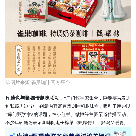
◎图片来源-雀巢咖啡官方平台
库迪也与甄嬛传趣味联动
，“库门甄学家集合，臣妾要告发迪
迪私藏周边”这一创意内容富有戏剧性和趣味性，吸引了用户以
#库门甄学家#的话题，在小红书、微博等主要渠道传播互动。
不少年轻甄粉表示咖啡配电子榨菜《甄嬛传》，好喝又暖胃。