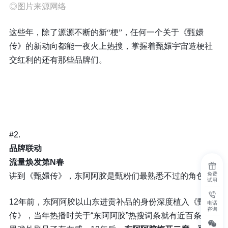
◎图片来源网络
这些年，除了源源不断的新“梗”，任何一个关于《甄嬛
传》的新动向都能一夜火上热搜，
掌握着甄嬛宇宙造梗社
交红利的还有那些品牌们。
#2.
品牌联动
流量焕发第N春
免费
讲到《甄嬛传》，东阿阿胶是甄粉们最熟悉不过的角色。
试用
12年前，东阿阿胶以山东进贡补品的身份深度植入《甄嬛
电话
咨询
传》，当年热播时关于“东阿阿胶”热搜词条就有近百条，戏