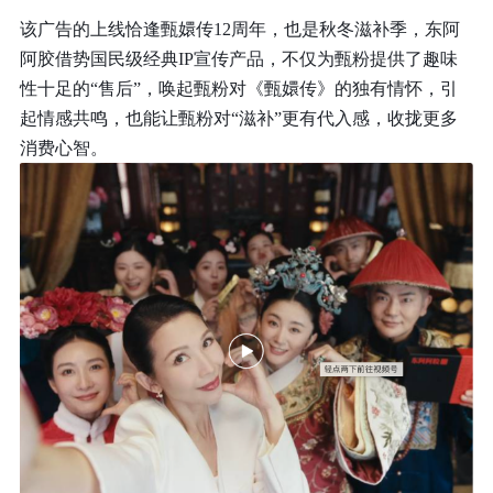
该广告的上线恰逢甄嬛传12周年，也是秋冬滋补季，东阿
阿胶借势国民级经典IP宣传产品，不仅为甄粉提供了趣味
性十足的“售后”，唤起甄粉对《甄嬛传》的独有情怀，引
起情感共鸣，也能让甄粉对“滋补”更有代入感，收拢更多
消费心智。