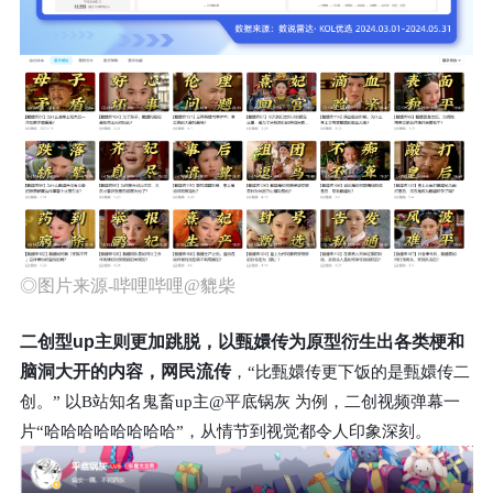
◎图片来源-哔哩哔哩@貔柴
二创型up主则更加跳脱
，以甄嬛传为原型衍生出各类梗和
脑洞大开的内容，网民流传
，“比甄嬛传更下饭的是甄嬛传二
创。” 以B站知名鬼畜up主@平底锅灰 为例，二创视频弹幕一
片“哈哈哈哈哈哈哈哈”，从情节到视觉都令人印象深刻。