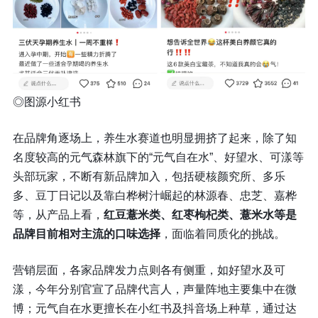
◎
图源小红书
在品牌角逐场上，养生水赛道也明显拥挤了起来，除了知
名度较高的元气森林旗下的“元气自在水”、好望水、可漾等
头部玩家，不断有新品牌加入，包括硬核颜究所、多乐
多、豆丁日记以及靠白桦树汁崛起的林源春、忠芝、嘉桦
等，从产品上看，
红豆薏米类、红枣枸杞类、薏米水等是
品牌目前相对主流的口味选择
，面临着同质化的挑战。
营销层面，各家品牌发力点则各有侧重，如好望水及可
漾，今年分别官宣了品牌代言人，声量阵地主要集中在微
博；元气自在水更擅长在小红书及抖音场上种草，通过达