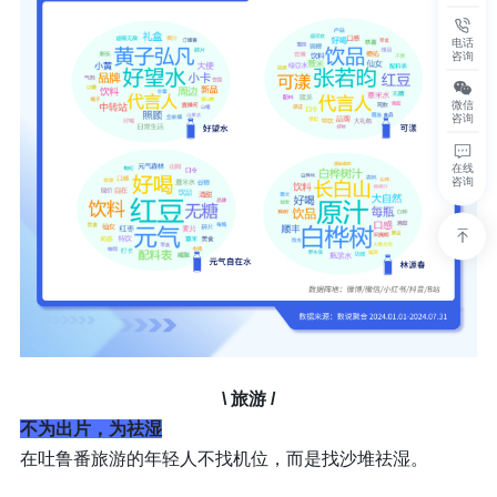
电话
咨询
微信
咨询
在线
咨询
\ 旅游
/
不为出片，为祛湿
在吐鲁番旅游的年轻人不找机位，而是找沙堆祛湿。