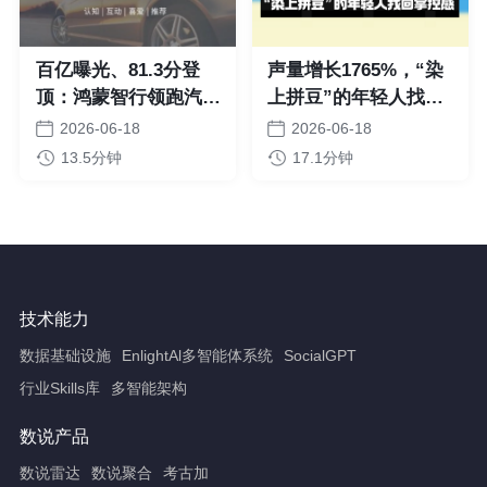
百亿曝光、81.3分登
声量增长1765%，“染
顶：鸿蒙智行领跑汽车
上拼豆”的年轻人找回
品牌心智榜
掌控感
2026-06-18
2026-06-18
13.5分钟
17.1分钟
技术能力
数据基础设施
EnlightAl多智能体系统
SocialGPT
行业Skills库
多智能架构
数说产品
数说雷达
数说聚合
考古加