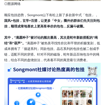
◎图源网络
顺应包挂趋势，Songmont山下有松上新了多款新中式「包挂」，
国风+包挂，玄学+百搭，让更多「中女」圈外的群体们先关注到包
挂，顺理成章地喜欢上更高客单价的包包，反漏斗破圈。
其中，“满愿种子”被讨论的频次最高，其次是蛇年新款搭配的“绳
结”和“葫芦”。
“满愿种子”被热衷寻找性价比和平替的积极复刻，低
成本拥有了「循迹系列」同款包挂。晶石系列的包挂也被二创成手
链，适配不同的穿搭。针对不同的磁场，蛇年新品百纳包当中的绳
结，结合不同的盘绕挂法，代表着不同的寓意吸引消费者。