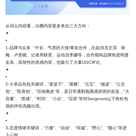
从词云内容看，出圈内容更多来自三大方向：
✦
•
1-品牌与众多「中女」气质的大使/挚友合作，比如演员文淇、咏
梅、卢昱晓、记者周轶君、运动员李娜等，合作期间品牌热度明显
走高，高智性的质感内容，也吸引了大量UGC评论。
✦
•
2-大单品包包关键词，“菜篮子”、“屋檐”、“元宝”、“循迹”、“公文
包”、“双肩包”、“百纳麂皮”等，是日常通勤氛围感穿搭的首选，“大
容量”、“质感”、“时尚”、“小众”、“百搭”等对Songmont山下有松包
袋的评价高频出现。
✦
•
3-态度情绪关键词，“力量”、“自由”、“坦诚”、“野心”、“随心”等进
入心智。