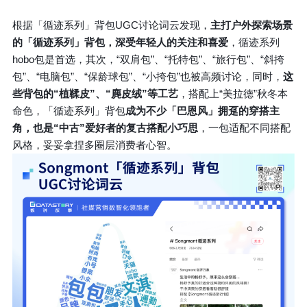
根据「循迹系列」背包UGC讨论词云发现，
主打户外探索场景
的「循迹系列」背包，深受年轻人的关注和喜爱
，循迹系列
hobo包是首选，其次，“双肩包”、“托特包”、“旅行包”、“斜挎
包”、“电脑包”、“保龄球包”、“小挎包”也被高频讨论，同时，
这
些背包的“植鞣皮”、“麂皮绒”等工艺
，搭配上“美拉德”秋冬本
命色，「循迹系列」背包
成为不少「巴恩风」拥趸的穿搭主
角，也是“中古”爱好者的复古搭配小巧思
，一包适配不同搭配
风格，妥妥拿捏多圈层消费者心智。