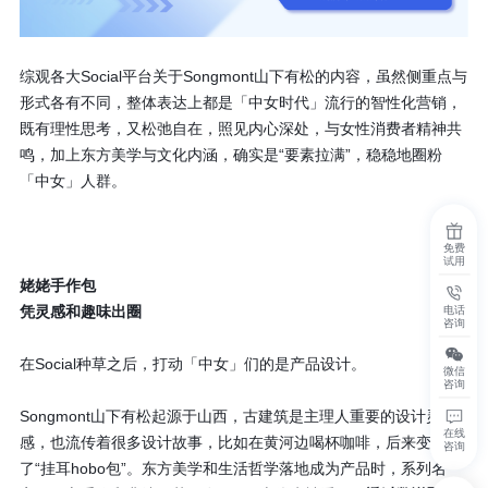
综观各大Social平台关于Songmont山下有松的内容，虽然侧重点与
形式各有不同，整体表达上都是「中女时代」流行的智性化营销，
既有理性思考，又松弛自在，照见内心深处，与女性消费者精神共
鸣，加上东方美学与文化内涵，确实是“要素拉满”，稳稳地圈粉
「中女」人群。
免费
试用
姥姥手作包
凭灵感和趣味出圈
电话
咨询
在Social种草之后，打动「中女」们的是产品设计。
微信
咨询
Songmont山下有松起源于山西，古建筑是主理人重要的设计灵
在线
感，也流传着很多设计故事，比如在黄河边喝杯咖啡，后来变成
咨询
了“挂耳hobo包”。东方美学和生活哲学落地成为产品时，系列名