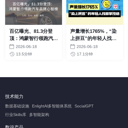
315成为GEO分水岭，
品牌出海，砸钱买量不
什么才是值得长期做的
如AI锁“人”
GEO？
2026-08-04
2026-08-04
1分钟
7.4分钟
技术能力
数据基础设施
EnlightAl多智能体系统
SocialGPT
行业Skills库
多智能架构
数说产品