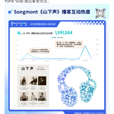
代#等“尖锐”观点备受关注。