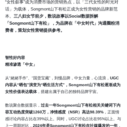
“女性叙事”成为消费市场的营销热点，以「三代女性的时光对
话」为载体，Songmont山下有松正成为女性营销的品牌新范
本。
三八妇女节前夕，数说故事以Social数据拆解
「Songmont山下有松」，为品牌在「中女时代」沟通圈粉消
费者，策划女性营销提供参考。
智性好内容
精准渗透「中女」
从“姥姥手作”、“国货宝藏”，到慢品牌，中女力量，心流浪，
UGC
内容从“晒包”演变为“晒生活方式”
，Songmont山下有松逐渐成为
女性价值表达载体
，搭建出属于自己的独特品牌宇宙。
数说聚合数据显示，
过去一年Songmont山下有松相关关键词下内
容互动热度突破1260万
，净情感度（NSR）高达98.39%
，正面情
感讨论内容占比在39%以上。同时，UGC讨论占比在95%以上。与
上一周期对比，
2024年是Songmont山下有松在社媒爆发的一年
，