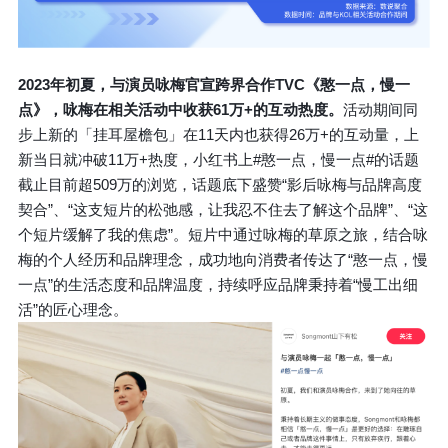
2023年初夏，与演员咏梅官宣跨界合作TVC《憨一点，慢一
点》，咏梅在相关活动中收获61万+的互动热度。
活动期间同
步上新的「挂耳屋檐包」在11天内也获得26万+的互动量，上
新当日就冲破11万+热度，小红书上#憨一点，慢一点#的话题
截止目前超509万的浏览，话题底下盛赞“影后咏梅与品牌高度
契合”、“这支短片的松弛感，让我忍不住去了解这个品牌”、“这
个短片缓解了我的焦虑”。短片中通过咏梅的草原之旅，结合咏
梅的个人经历和品牌理念，成功地向消费者传达了“憨一点，慢
一点”的生活态度和品牌温度，持续呼应品牌秉持着“慢工出细
活”的匠心理念。