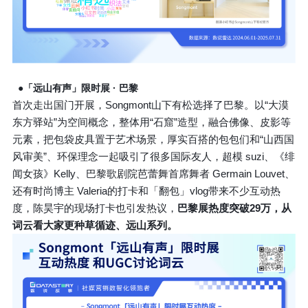
●「远山有声」限时展 · 巴黎
首次走出国门开展，Songmont山下有松选择了巴黎。以“大漠
东方驿站”为空间概念，整体用“石窟”造型，融合佛像、皮影等
元素，把包袋皮具置于艺术场景，厚实百搭的包包们和“山西国
风审美”、环保理念一起吸引了很多国际友人，超模 suzi、《绯
闻女孩》Kelly、巴黎歌剧院芭蕾舞首席舞者 Germain Louvet、
还有时尚博主 Valeria的打卡和「翻包」vlog带来不少互动热
度，陈昊宇的现场打卡也引发热议，
巴黎展热度突破29万，从
词云看大家更种草循迹、远山系列。