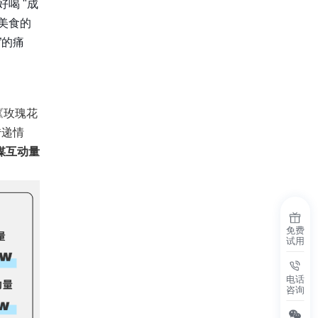
喝 "成
美食的
”的痛
《玫瑰花
传递情
媒互动量
免费
试用
电话
咨询