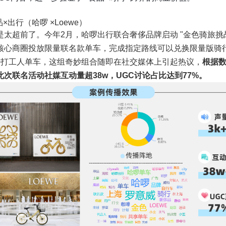
品×出行（哈啰 ×Loewe）
是太超前了。今年2月，哈啰出行联合奢侈品牌启动 "金色骑旅挑
核心商圈投放限量联名款单车，完成指定路线可以兑换限量版骑
+打工人单车，这组奇妙组合随即在社交媒体上引起热议，
根据
此次联名活动社媒互动量超38w，UGC讨论占比达到77%。