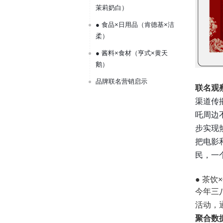
茉莉奶白）
● 食品×日用品（肯德基×洁
柔）
● 酱料×食材（亨式×黄天
鹅）
品牌联名营销启示
联名观
渠道传
吒周边
步实现
把电影
民，一
● 茶饮
今年三八
活动，
聚合数