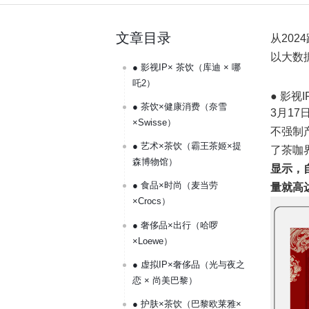
文章目录
从202
以大数
● 影视IP× 茶饮（库迪 × 哪
吒2）
● 影视
● 茶饮×健康消费（奈雪
3月1
×Swisse）
不强制
● 艺术×茶饮（霸王茶姬×提
了茶咖
森博物馆）
显示，自
● 食品×时尚（麦当劳
量就高达
×Crocs）
● 奢侈品×出行（哈啰
×Loewe）
● 虚拟IP×奢侈品（光与夜之
恋 × 尚美巴黎）
● 护肤×茶饮（巴黎欧莱雅×