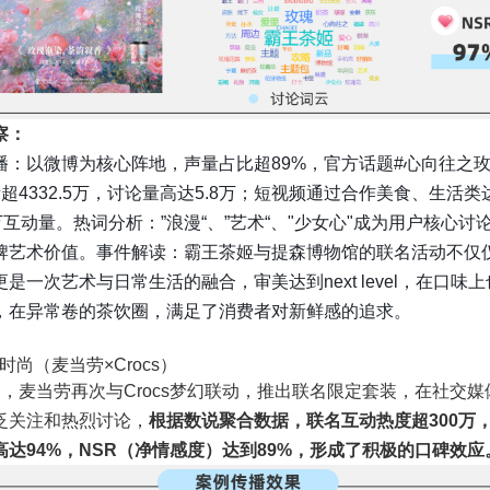
察：
播：以微博为核心阵地，声量占比超89%，官方话题#心向往之
超4332.5万，讨论量高达5.8万；短视频通过合作美食、生活类
万互动量。热词分析：”浪漫“、”艺术“、"少女心"成为用户核心讨
牌艺术价值。事件解读：霸王茶姬与提森博物馆的联名活动不仅
是一次艺术与日常生活的融合，审美达到next level，在口味
，在异常卷的茶饮圈，满足了消费者对新鲜感的追求。
×时尚（麦当劳×Crocs）
月，麦当劳再次与Crocs梦幻联动，推出联名限定套装，在社交媒
泛关注和热烈讨论，
根据数说聚合数据，联名互动热度超300万，
高达94%，NSR（净情感度）达到89%，形成了积极的口碑效应