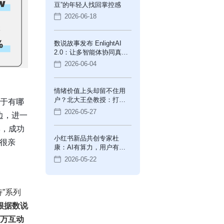
豆”的年轻人找回掌控感
2026-06-18
数说故事发布 EnlightAI
2.0：让多智能体协同真正
进入企业经营现场
2026-06-04
情绪价值上头却留不住用
户？北大王垒教授：打
终于有哪
造“情感银行”
2026-05-27
边，进一
牌，成功
小红书新品共创专家杜
也很亲
康：AI有算力，用户有心
意
2026-05-22
”系列
根据数说
7万互动