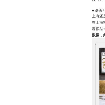
● 奢侈
上海还
在上海
奢侈品
数据，