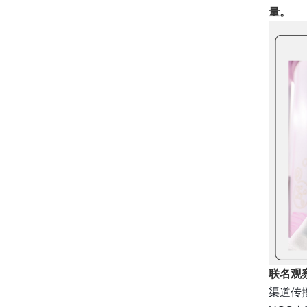
量。
联名观
渠道传