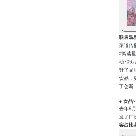
联名观
渠道传
#阅读量
动706
升了品
饮品，更
了创新
● 食品
去年8
发了广
容占比