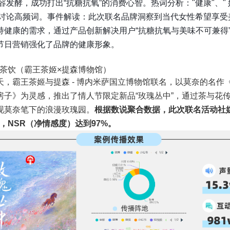
容发酵，成功打出“抗糖抗氧”的消费心智。热词分析："健康"、" 好
C讨论高频词。事件解读：此次联名品牌洞察到当代女性希望享受
持健康的需求，通过产品创新解决用户“抗糖抗氧与美味不可兼得
节日营销强化了品牌的健康形象。
术×茶饮（霸王茶姬×提森博物馆）
天，霸王茶姬与提森 - 博内米萨国立博物馆联名，以莫奈的名作
房子》为灵感，推出了情人节限定新品“玫瑰丛中”，通过茶与花
现莫奈笔下的浪漫玫瑰园。
根据数说聚合数据，此次联名活动社
w，NSR（净情感度）达到97%。