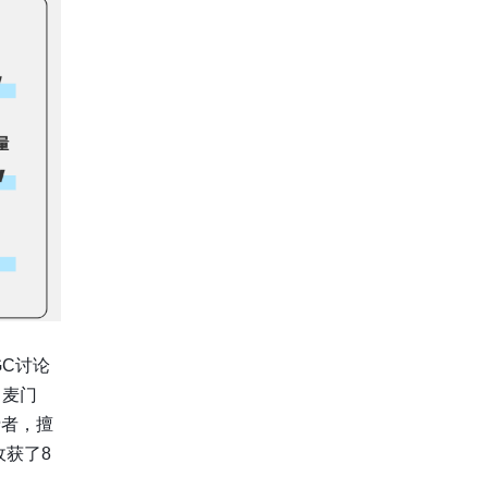
GC讨论
：麦门
费者，擅
收获了8