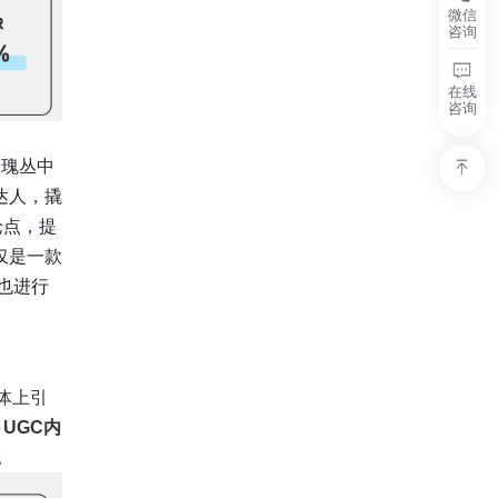
微信
咨询
在线
咨询
玫瑰丛中
达人，撬
论点，提
仅是一款
上也进行
体上引
UGC内
。