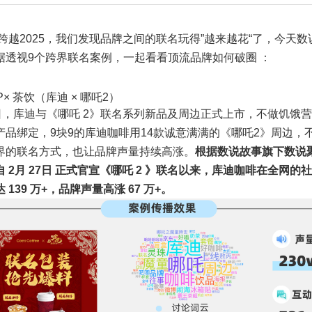
4跨越2025，我们发现品牌之间的联名玩得”越来越花“了，今天数
据透视9个跨界联名案例，一起看看顶流品牌如何破圈 ：
IP× 茶饮（库迪 × 哪吒2）
7日，库迪与《哪吒 2》联名系列新品及周边正式上市，不做饥饿
产品绑定，9块9的库迪咖啡用14款诚意满满的《哪吒2》周边，
界的联名方式，也让品牌声量持续高涨。
根据数说故事旗下数说
 2月 27日 正式官宣《哪吒 2 》联名以来，库迪咖啡在全网的
 139 万+，品牌声量高涨 67 万+。