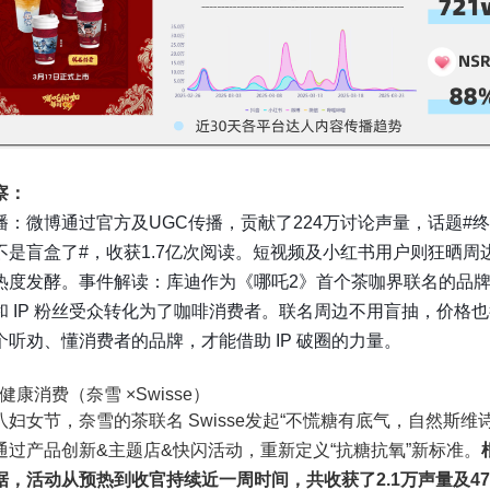
察：
播：微博通过官方及UGC传播，贡献了224万讨论声量，话题#
不是盲盒了#，收获1.7亿次阅读。短视频及小红书用户则狂晒周
热度发酵。事件解读：库迪作为《哪吒2》首个茶咖界联名的品
和 IP 粉丝受众转化为了咖啡消费者。联名周边不用盲抽，价格
个听劝、懂消费者的品牌，才能借助 IP 破圈的力量。
×健康消费（奈雪 ×Swisse）
妇女节，奈雪的茶联名 Swisse发起“不慌糖有底气，自然斯维诗
通过产品创新&主题店&快闪活动，重新定义“抗糖抗氧”新标准。
据，活动从预热到收官持续近一周时间，共收获了2.1万声量及4