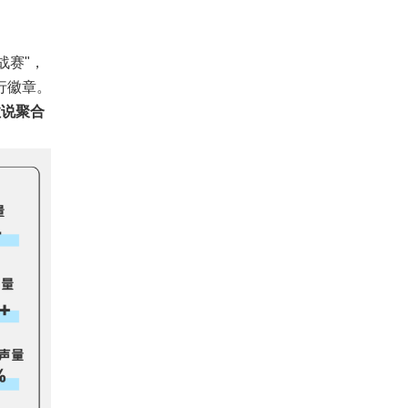
战赛"，
行徽章。
数说聚合