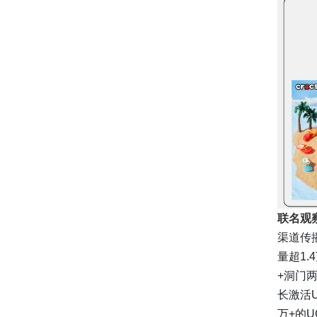
联名观
渠道传播
量超1
+洞门
长激活
万+的U