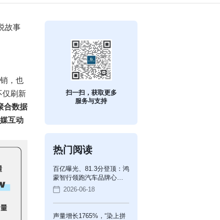
说故事
营销，也
不仅刷新
扫一扫，获取更多
服务与支持
聚合数据
社媒互动
热门阅读
百亿曝光、81.3分登顶：鸿
蒙智行领跑汽车品牌心智
榜
2026-06-18
声量增长1765%，“染上拼