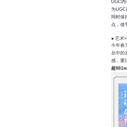
UGC内
为UG
同时保
点，借
● 艺
今年春
丛中的
感，重
超981