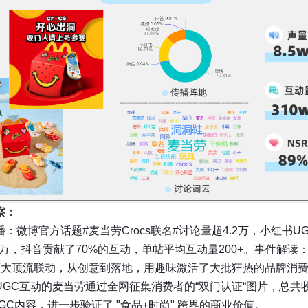
察：
：微博官方话题#麦当劳Crocs联名#讨论量超4.2万，小红书U
.4万，抖音贡献了70%的互动，单帖平均互动量200+。事件解读
两大顶流联动，从创意到落地，用趣味激活了大批狂热的品牌消
UGC互动的麦当劳通过全网征集消费者的“双门认证“图片，总共
GC内容，进一步验证了 "食品+时尚" 跨界的商业价值。